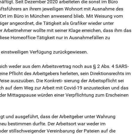
chäftigt. Seit Dezember 2020 arbeiteten die sonst im Büro
häftsführers an ihrem jeweiligen Wohnort mit Ausnahme des
r Ort im Büro in München anwesend blieb. Mit Weisung vom
er angeordnet, die Tätigkeit als Grafiker wieder unter
 Arbeitnehmer wollte mit seiner Klage erreichen, dass ihm das
diese Homeoffice-Tätigkeit nur in Ausnahmefällen zu
er einstweiligen Verfügung zurückgewiesen.
sich weder aus dem Arbeitsvertrag noch aus § 2 Abs. 4 SARS-
ne Pflicht des Arbeitgebers herleiten, sein Direktionsrechts im
se auszuüben. Die Konkreti- sierung der Arbeitspflicht sei
ich auf dem Weg zur Arbeit mit Covid-19 anzustecken und das
n der Mittagspause würden einer Verpflichtung zum Erscheinen
t und ausgeführt, dass der Arbeitgeber unter Wahrung
neu bestimmen durfte. Der Arbeitsort war weder im
oder stillschweigender Vereinbarung der Pateien auf die