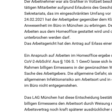
Der Arbeitnehmer war als Grafiker in Vollzeit bes
tätigen Mitarbeiter aufgrund Erlaubnis des Gesc
Sekretariats, das im eingeschränkten Umfang vo
24.02.2021 hat der Arbeitgeber gegenüber dem Kläg
Anwesenheit im Büro in München zu erbringen. Der
Arbeiten aus dem Homeoffice gestattet wird und 
unterbrochen werden darf.
Das Arbeitsgericht hat den Antrag auf Erlass ein
Ein Anspruch auf Arbeiten im Homeoffice ergebe 
CoV-2-ArbSchV. Aus § 106 S. 1 GewO lasse sich kei
Rahmen billigen Ermessens in der gewünschten Wei
Sache des Arbeitgebers. Die allgemeine Gefahr, s
allgemeinen Infektionsrisiko am Arbeitsort und i
im Büro nicht entgegenstehen.
Das LAG München hat diese Entscheidung bestätig
billigen Ermessens den Arbeitsort durch Weisung 
Arbeitsvertrag noch kraft späterer ausdrücklicher 